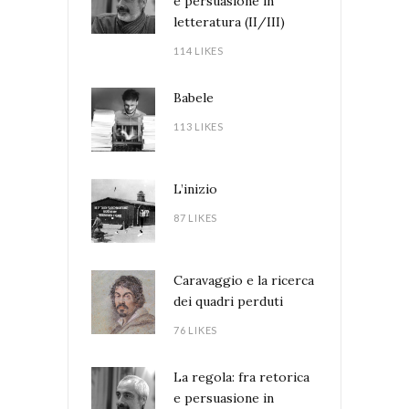
e persuasione in
letteratura (II/III)
114 LIKES
Babele
113 LIKES
L’inizio
87 LIKES
Caravaggio e la ricerca
dei quadri perduti
76 LIKES
La regola: fra retorica
e persuasione in