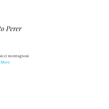
to Perer
ssicci montagnosi
 More