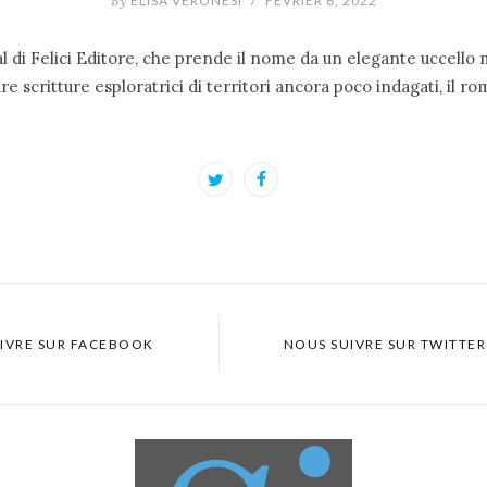
By
ELISA VERONESI
/
FÉVRIER 6, 2022
al di Felici Editore, che prende il nome da un elegante uccello
re scritture esploratrici di territori ancora poco indagati, il 
IVRE SUR FACEBOOK
NOUS SUIVRE SUR TWITTER