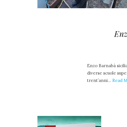
Enz
Enzo Barnabà sicilia
diverse scuole super
trent’anni…
Read 