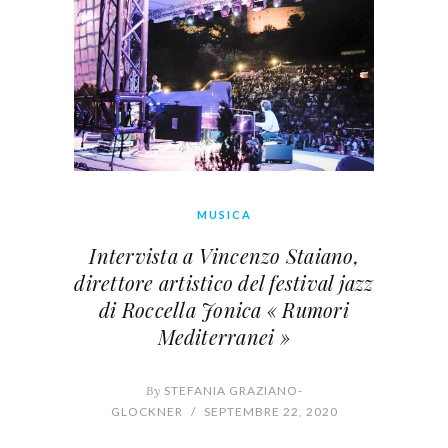
MUSICA
Intervista a Vincenzo Staiano,
direttore artistico del festival jazz
di Roccella Jonica « Rumori
Mediterranei »
By
STEFANIA GRAZIANO-
GLOCKNER
/
SEPTEMBRE 22, 2020