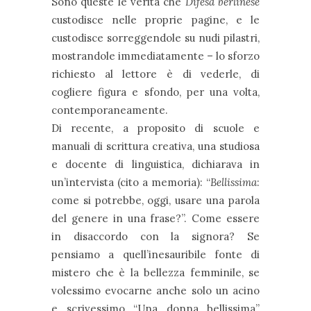
Sono queste le verità che
Difesa berlinese
custodisce nelle proprie pagine, e le
custodisce sorreggendole su nudi pilastri,
mostrandole immediatamente – lo sforzo
richiesto al lettore è di vederle, di
cogliere figura e sfondo, per una volta,
contemporaneamente.
Di recente, a proposito di scuole e
manuali di scrittura creativa, una studiosa
e docente di linguistica, dichiarava in
un’intervista (cito a memoria): “
Bellissima
:
come si potrebbe, oggi, usare una parola
del genere in una frase?”. Come essere
in disaccordo con la signora? Se
pensiamo a quell’inesauribile fonte di
mistero che è la bellezza femminile, se
volessimo evocarne anche solo un acino
e scrivessimo “Una donna bellissima”