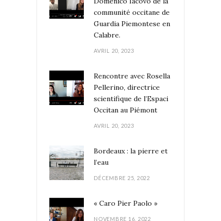
Domenico Iacovo de la
communité occitane de
Guardia Piemontese en
Calabre.
AVRIL 20, 2023
Rencontre avec Rosella
Pellerino, directrice
scientifique de l’Espaci
Occitan au Piémont
AVRIL 20, 2023
Bordeaux : la pierre et
l’eau
DÉCEMBRE 25, 2022
« Caro Pier Paolo »
NOVEMBRE 16, 2022