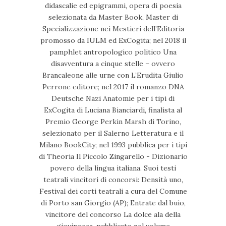
didascalie ed epigrammi, opera di poesia
selezionata da Master Book, Master di
Specializzazione nei Mestieri dell’Editoria
promosso da IULM ed ExCogita; nel 2018 il
pamphlet antropologico politico Una
disavventura a cinque stelle – ovvero
Brancaleone alle urne con L’Erudita Giulio
Perrone editore; nel 2017 il romanzo DNA
Deutsche Nazi Anatomie per i tipi di
ExCogita di Luciana Bianciardi, finalista al
Premio George Perkin Marsh di Torino,
selezionato per il Salerno Letteratura e il
Milano BookCity; nel 1993 pubblica per i tipi
di Theoria Il Piccolo Zingarello - Dizionario
povero della lingua italiana. Suoi testi
teatrali vincitori di concorsi: Densità uno,
Festival dei corti teatrali a cura del Comune
di Porto san Giorgio (AP); Entrate dal buio,
vincitore del concorso La dolce ala della
giovinezza, pubblicato nel volume