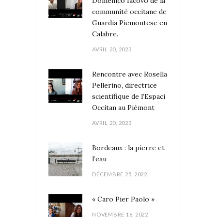
Domenico Iacovo de la
communité occitane de
Guardia Piemontese en
Calabre.
AVRIL 20, 2023
Rencontre avec Rosella
Pellerino, directrice
scientifique de l’Espaci
Occitan au Piémont
AVRIL 20, 2023
Bordeaux : la pierre et
l’eau
DÉCEMBRE 25, 2022
« Caro Pier Paolo »
NOVEMBRE 16, 2022