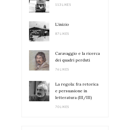
113 LIKES
L’inizio
87 LIKES
Caravaggio e la ricerca
dei quadri perduti
76 LIKES
La regola: fra retorica
e persuasione in
letteratura (III/III)
70 LIKES