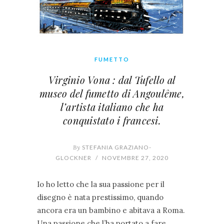
FUMETTO
Virginio Vona : dal Tufello al
museo del fumetto di Angoulême,
l’artista italiano che ha
conquistato i francesi.
By
STEFANIA GRAZIANO-
GLOCKNER
/
NOVEMBRE 27, 2020
Io ho letto che la sua passione per il
disegno è nata prestissimo, quando
ancora era un bambino e abitava a Roma.
Una passione che l’ha portato a fare