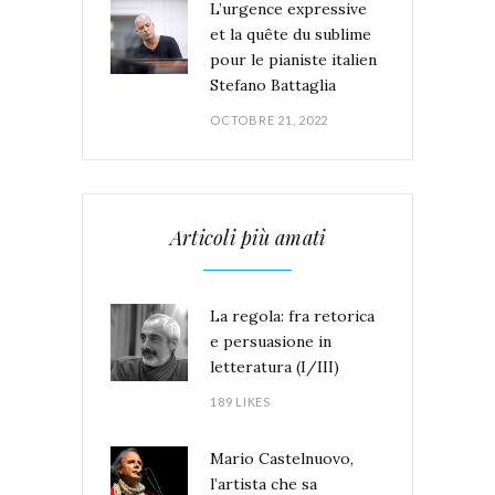
L’urgence expressive
et la quête du sublime
pour le pianiste italien
Stefano Battaglia
OCTOBRE 21, 2022
Articoli più amati
La regola: fra retorica
e persuasione in
letteratura (I/III)
189 LIKES
Mario Castelnuovo,
l’artista che sa