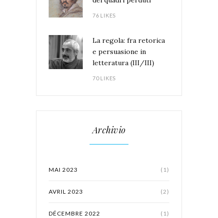
dei quadri perduti
76 LIKES
La regola: fra retorica
e persuasione in
letteratura (III/III)
70 LIKES
Archivio
MAI 2023
(1)
AVRIL 2023
(2)
DÉCEMBRE 2022
(1)