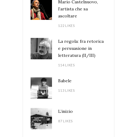
Mario Castelnuovo,
l’artista che sa
ascoltare
122 LIKES
La regola: fra retorica
e persuasione in
letteratura (II/III)
114 LIKES
Babele
113 LIKES
L’inizio
87 LIKES