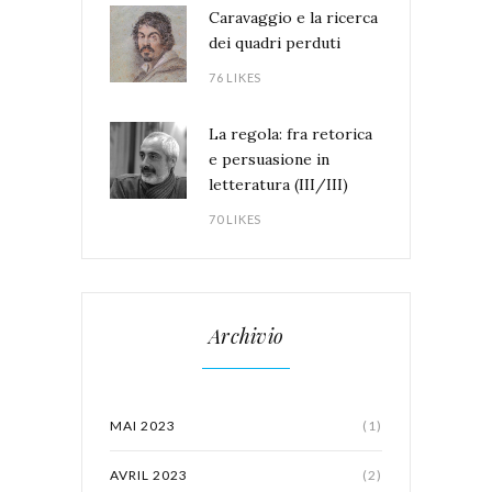
Caravaggio e la ricerca
dei quadri perduti
76 LIKES
La regola: fra retorica
e persuasione in
letteratura (III/III)
70 LIKES
Archivio
MAI 2023
(1)
AVRIL 2023
(2)