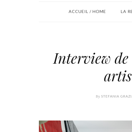
ACCUEIL / HOME
LA R
Interview de 
arti
By
STEFANIA GRAZ